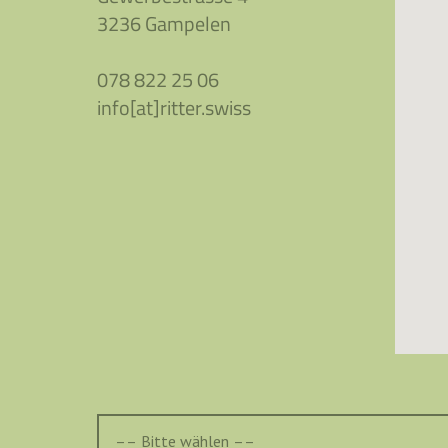
3236 Gampelen
078 822 25 06
info[at]ritter.swiss